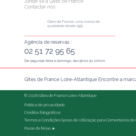
Juntar-se a Gîtes de France
Contactar-nos
Gîtes de France: uma marca de 
qualidade desde 1951
Agência de reservas :
02 51 72 95 65
De segunda-feira a domingo, das 9h00 às 20h00
Gîtes de France Loire-Atlantique Encontre a marc
© 2026 Gîtes de France Loire-Atlantique
Política de privacidade
Créditos fotográficos
Termos e Condições Gerais de Utilização para Comentários de 
Passe de férias ☀️