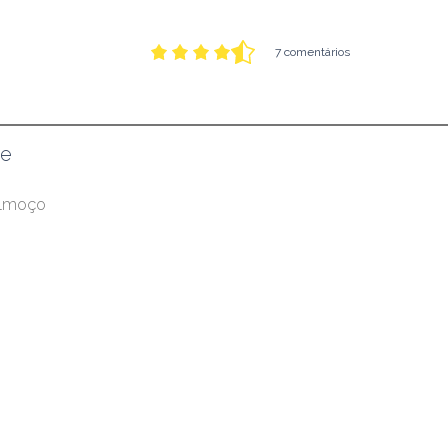
7 comentários
de
almoço