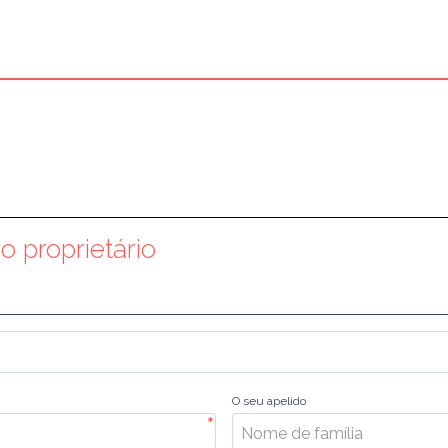
 proprietário
O seu apelido
*