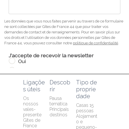
Ligaçõe
Descob
Tipo de 
s úteis
rir
proprie
dade
Os 
Pausa 
nossos 
temática
Casas 15 
vales-
Principais 
pessoas
presente
destinos
Alojament
Gîtes de 
o e 
France 
pequeno-