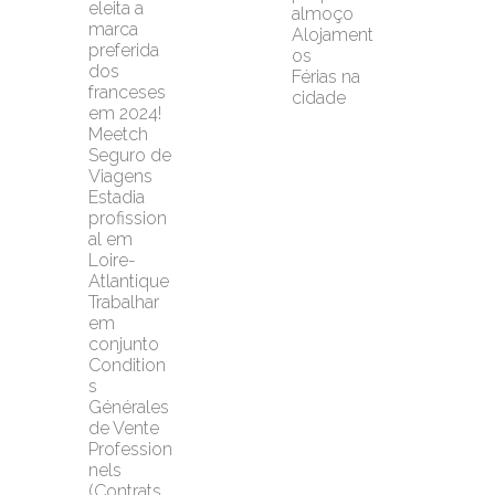
eleita a 
almoço
marca 
Alojament
preferida 
os
dos 
Férias na 
franceses 
cidade
em 2024!
Meetch 
Seguro de 
Viagens
Estadia 
profission
al em 
Loire-
Atlantique
Trabalhar 
em 
conjunto
Condition
s 
Générales 
de Vente 
Profession
nels 
(Contrats 