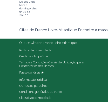
De segunda-
feira a
domingo, das
9h00 às
20h00
Gîtes de France Loire-Atlantique Encontre a marc
© 2026 Gîtes de France Loire-Atlantique
Política de privacidade
Créditos fotográficos
Termos e Condições Gerais de Utilização para 
Comentários de Clientes
Passe de férias ☀️
Informação jurídica
Os nossos parceiros
Conditions générales de vente
Classificação mobilada