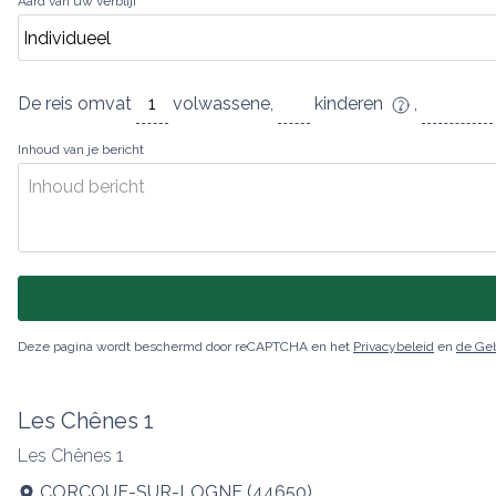
Aard van uw verblijf
De reis omvat
volwassene
,
kinderen
,
Inhoud van je bericht
Deze pagina wordt beschermd door reCAPTCHA en het
Privacybeleid
en
de Ge
Les Chênes 1
Les Chênes 1
CORCOUE-SUR-LOGNE
(
44650
)