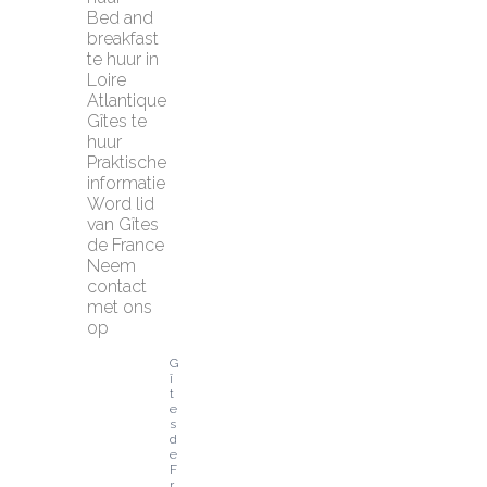
Bed and 
breakfast 
te huur in 
Loire 
Atlantique
Gîtes te 
huur
Praktische 
informatie
Word lid 
van Gîtes 
de France
Neem 
contact 
met ons 
op
G
î
t
e
s 
d
e 
F
r