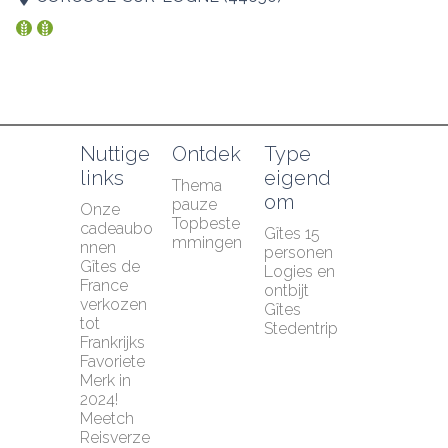
Nuttige 
Ontdek
Type 
links
eigend
Thema 
om
pauze
Onze 
Topbeste
cadeaubo
Gîtes 15 
mmingen
nnen
personen
Gîtes de 
Logies en 
France 
ontbijt
verkozen 
Gîtes
tot 
Stedentrip
Frankrijks 
Favoriete 
Merk in 
2024!
Meetch 
Reisverze