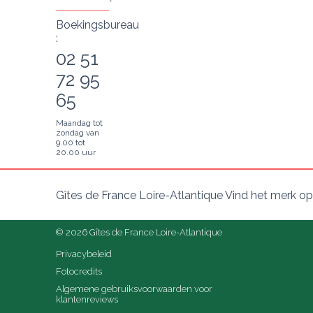
Boekingsbureau
:
02 51
72 95
65
Maandag tot
zondag van
9.00 tot
20.00 uur
Gîtes de France Loire-Atlantique Vind het merk op
© 2026 Gîtes de France Loire-Atlantique
Privacybeleid
Fotocredits
Algemene gebruiksvoorwaarden voor 
klantenreviews