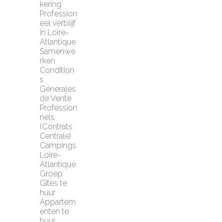
kering
Profession
eel verblijf 
in Loire-
Atlantique
Samenwe
rken
Condition
s 
Générales 
de Vente 
Profession
nels 
(Contrats 
Centrale)
Campings 
Loire-
Atlantique
Groep 
Gîtes te 
huur
Appartem
enten te 
huur