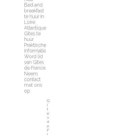
Bed and 
breakfast 
te huur in 
Loire 
Atlantique
Gîtes te 
huur
Praktische 
informatie
Word lid 
van Gîtes 
de France
Neem 
contact 
met ons 
op
G
î
t
e
s 
d
e 
F
r