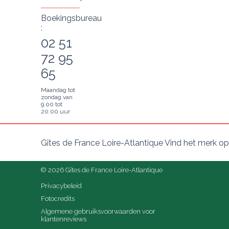
Boekingsbureau
:
02 51
72 95
65
Maandag tot
zondag van
9.00 tot
20.00 uur
Gîtes de France Loire-Atlantique Vind het merk op
© 2026 Gîtes de France Loire-Atlantique
Privacybeleid
Fotocredits
Algemene gebruiksvoorwaarden voor 
klantenreviews