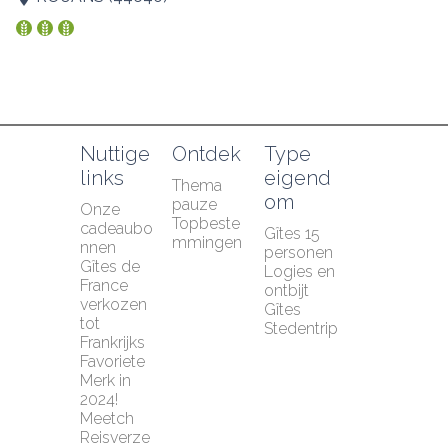
Nuttige 
Ontdek
Type 
links
eigend
Thema 
om
pauze
Onze 
Topbeste
cadeaubo
Gîtes 15 
mmingen
nnen
personen
Gîtes de 
Logies en 
France 
ontbijt
verkozen 
Gîtes
tot 
Stedentrip
Frankrijks 
Favoriete 
Merk in 
2024!
Meetch 
Reisverze