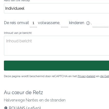
Aard van uw verblijf
De reis omvat
volwassene
,
kinderen
,
Inhoud van je bericht
Deze pagina wordt beschermd door reCAPTCHA en het
Privacybeleid
en
de Ge
Au cœur de Retz
Halverwege Nantes en de stranden
ROUANS
(
44640
)