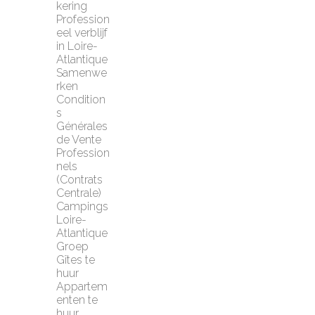
kering
Profession
eel verblijf 
in Loire-
Atlantique
Samenwe
rken
Condition
s 
Générales 
de Vente 
Profession
nels 
(Contrats 
Centrale)
Campings 
Loire-
Atlantique
Groep 
Gîtes te 
huur
Appartem
enten te 
huur