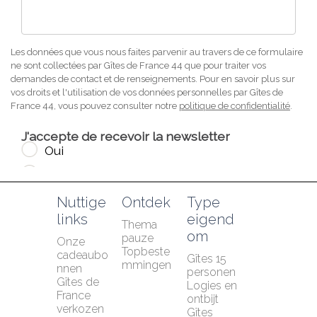
Nuttige 
Ontdek
Type 
links
eigend
Thema 
om
pauze
Onze 
Topbeste
cadeaubo
Gîtes 15 
mmingen
nnen
personen
Gîtes de 
Logies en 
France 
ontbijt
verkozen 
Gîtes