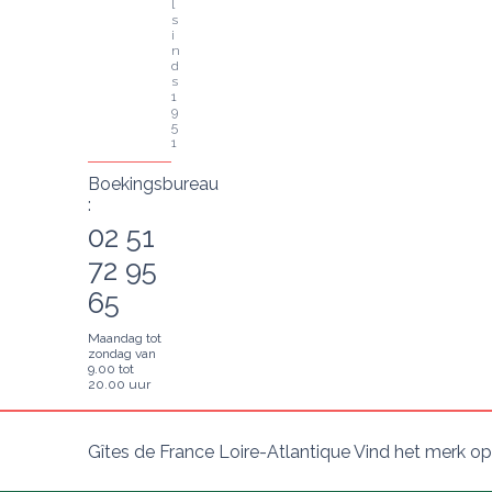
l 
s
i
n
d
s 
1
9
5
1
Boekingsbureau
:
02 51
72 95
65
Maandag tot
zondag van
9.00 tot
20.00 uur
Gîtes de France Loire-Atlantique Vind het merk op