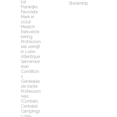
tot 
Stedentrip
Frankrijks 
Favoriete 
Merk in 
2024!
Meetch 
Reisverze
kering
Profession
eel verblijf 
in Loire-
Atlantique
Samenwe
rken
Condition
s 
Générales 
de Vente 
Profession
nels 
(Contrats 
Centrale)
Campings 
Loire-