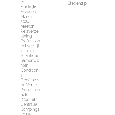
tot 
Stedentrip
Frankrijks 
Favoriete 
Merk in 
2024!
Meetch 
Reisverze
kering
Profession
eel verblijf 
in Loire-
Atlantique
Samenwe
rken
Condition
s 
Générales 
de Vente 
Profession
nels 
(Contrats 
Centrale)
Campings 
Loire-