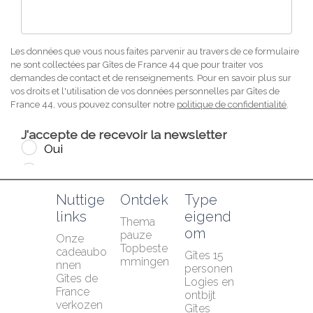
Nuttige 
Ontdek
Type 
links
eigend
Thema 
om
pauze
Onze 
Topbeste
cadeaubo
Gîtes 15 
mmingen
nnen
personen
Gîtes de 
Logies en 
France 
ontbijt
verkozen 
Gîtes