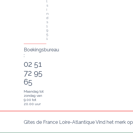
l 
s
i
n
d
s 
1
9
5
1
Boekingsbureau
:
02 51
72 95
65
Maandag tot
zondag van
9.00 tot
20.00 uur
Gîtes de France Loire-Atlantique Vind het merk op