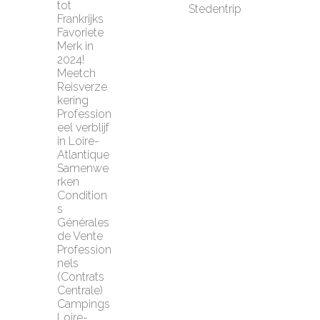
tot 
Stedentrip
Frankrijks 
Favoriete 
Merk in 
2024!
Meetch 
Reisverze
kering
Profession
eel verblijf 
in Loire-
Atlantique
Samenwe
rken
Condition
s 
Générales 
de Vente 
Profession
nels 
(Contrats 
Centrale)
Campings 
Loire-