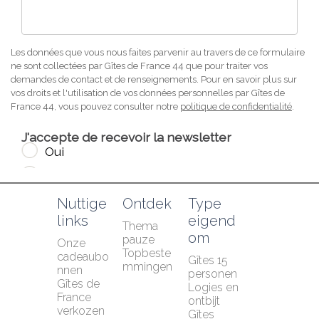
Nuttige 
Ontdek
Type 
links
eigend
Thema 
om
pauze
Onze 
Topbeste
cadeaubo
Gîtes 15 
mmingen
nnen
personen
Gîtes de 
Logies en 
France 
ontbijt
verkozen 
Gîtes