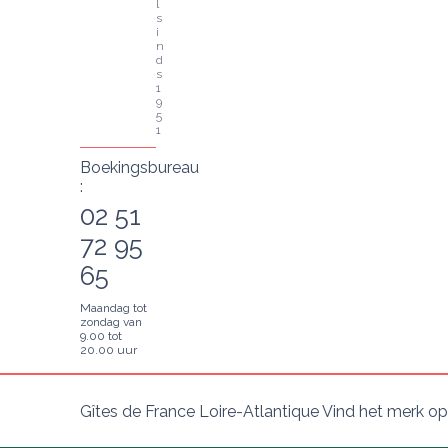
l 
s
i
n
d
s 
1
9
5
1
Boekingsbureau
:
02 51
72 95
65
Maandag tot
zondag van
9.00 tot
20.00 uur
Gîtes de France Loire-Atlantique Vind het merk op