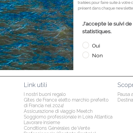
Link utili
Scopr
I nostri buoni regalo
Pausa 
Gîtes de France eletto marchio preferito 
Destina
di Francia nel 2024!
Assicurazione di viaggio Meetch
Soggiorno professionale in Loira Atlantica
Lavorare insieme
Conditions Générales de Vente 