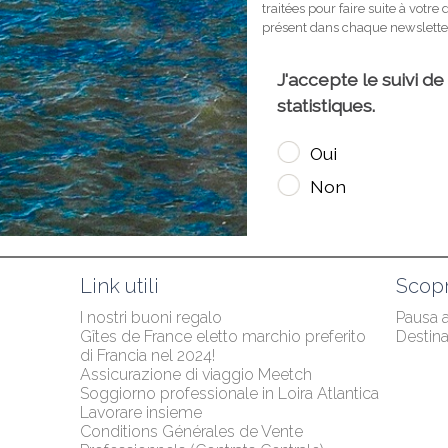
Link utili
Scopr
I nostri buoni regalo
Pausa 
Gîtes de France eletto marchio preferito 
Destina
di Francia nel 2024!
Assicurazione di viaggio Meetch
Soggiorno professionale in Loira Atlantica
Lavorare insieme
Conditions Générales de Vente 