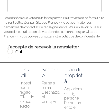
Link 
Scoprir
Tipo di 
utili
e
propriet
à
I nostri 
Pausa a 
buoni 
tema
Appartam
regalo
Destinazio
enti 15 
Gîtes de 
ni 
persone
France 
principali
Pernottam
eletto 
ento e 