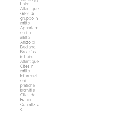
Loire-
Atlantique
Gîtes di 
gruppo in 
affitto
Appartam
enti in 
affitto
Affitto di 
Bed and 
Breakfast 
in Loire 
Atlantique
Gîtes in 
affitto
Informazi
oni 
pratiche
Iscriviti a 
Gîtes de 
France
Contattate
ci