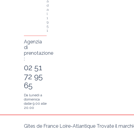
à 
d
a
l 
1
9
5
1
Agenzia
di
prenotazione
:
02 51
72 95
65
Da lunedì a
domenica
dalle 9.00 alle
20.00
Gîtes de France Loire-Atlantique Trovate il marchio 