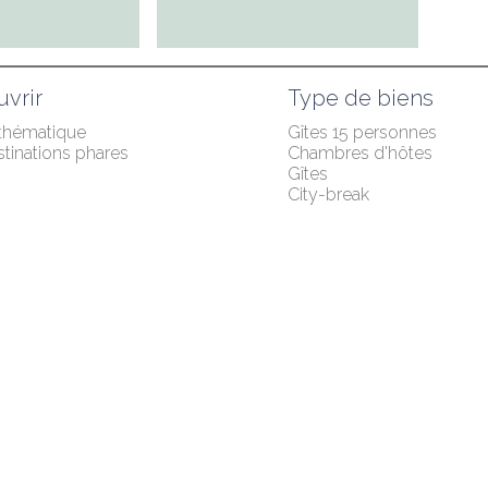
vrir
Type de biens
 thématique
Gîtes 15 personnes
tinations phares
Chambres d'hôtes
Gîtes
City-break