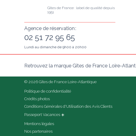
Gîtes de France : label de qualité depuis 
1951
Agence de réservation :
02 51 72 95 65
Lundi au dimanche de 9h00 à 20h00
Retrouvez la marque Gîtes de France Loire-Atlant
© 2026 Gîtes de France Loire-Atlantique
Politique de confidentialité
Crédits photos
Conditions Générales d'Utilisation des Avis Clients
Passeport Vacances ☀️
Mentions légales
Nos partenaires