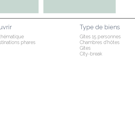
vrir
Type de biens
 thématique
Gîtes 15 personnes
tinations phares
Chambres d'hôtes
Gîtes
City-break