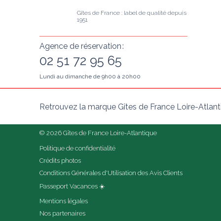
Gîtes de France : label de qualité depuis 
1951
Agence de réservation :
02 51 72 95 65
Lundi au dimanche de 9h00 à 20h00
Retrouvez la marque Gîtes de France Loire-Atlant
© 2026 Gîtes de France Loire-Atlantique
Politique de confidentialité
Crédits photos
Conditions Générales d'Utilisation des Avis Clients
Passeport Vacances ☀️
Mentions légales
Nos partenaires