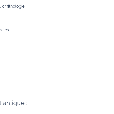
 ornithologie
nales
lantique : 