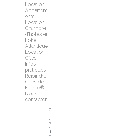
Location 
Appartem
ents
Location 
Chambre 
d'hôtes en 
Loire 
Atlantique
Location 
Gîtes
Infos 
pratiques
Rejoindre 
Gîtes de 
France®
Nous 
contacter
G
î
t
e
s 
d
e 