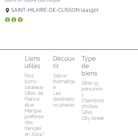
SAINT-HILAIRE-DE-CLISSON
(
44190
)
Liens 
Découv
Type 
utiles
rir
de 
biens
Nos 
Séjour 
bons-
thématiqu
Gîtes 15 
cadeaux
e
personne
Gîtes de 
Les 
s
France 
destinatio
Chambres 
élue 
ns phares
d'hôtes
Marque 
Gîtes
préférée 
City-break
des 
français 
en 2024 !