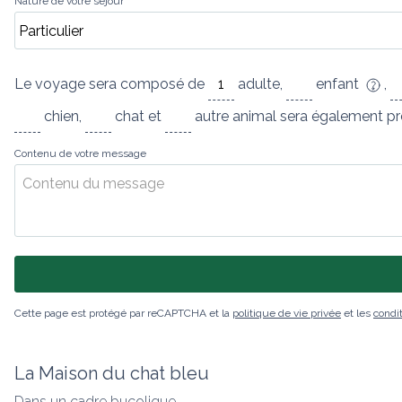
Nature de votre séjour
Le voyage sera composé de
adulte
,
enfant
,
chien
,
chat
et
autre animal
sera également pr
Contenu de votre message
Cette page est protégé par reCAPTCHA et la
politique de vie privée
et les
condit
La Maison du chat bleu
Dans un cadre bucolique