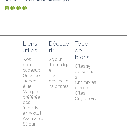
Liens 
Découv
Type 
utiles
rir
de 
biens
Nos 
Séjour 
bons-
thématiqu
Gîtes 15 
cadeaux
e
personne
Gîtes de 
Les 
s
France 
destinatio
Chambres 
élue 
ns phares
d'hôtes
Marque 
Gîtes
préférée 
City-break
des 
français 
en 2024 !
Assurance 
Séjour 