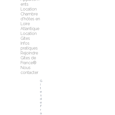
ents
Location 
Chambre 
d'hôtes en 
Loire 
Atlantique
Location 
Gîtes
Infos 
pratiques
Rejoindre 
Gîtes de 
France®
Nous 
contacter
G
î
t
e
s 
d
e 
F
r
a