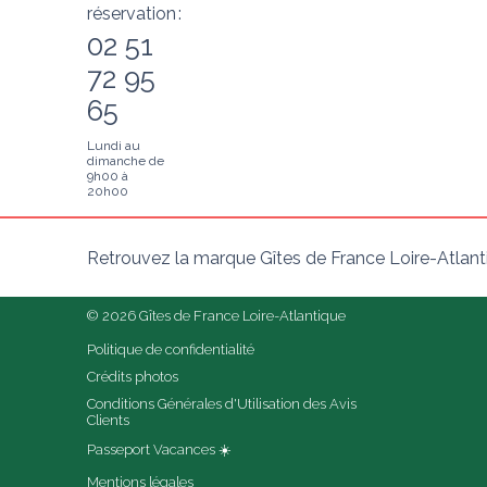
réservation :
02 51
72 95
65
Lundi au
dimanche de
9h00 à
20h00
Retrouvez la marque Gîtes de France Loire-Atlant
© 2026 Gîtes de France Loire-Atlantique
Politique de confidentialité
Crédits photos
Conditions Générales d'Utilisation des Avis 
Clients
Passeport Vacances ☀️
Mentions légales