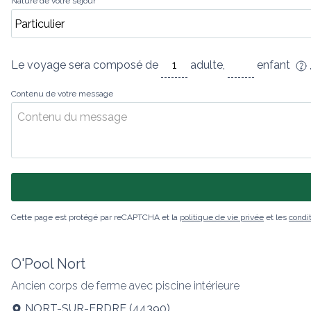
Nature de votre séjour
Le voyage sera composé de
adulte
,
enfant
Contenu de votre message
Cette page est protégé par reCAPTCHA et la
politique de vie privée
et les
condit
O'Pool Nort
Ancien corps de ferme avec piscine intérieure
NORT-SUR-ERDRE
(
44390
)