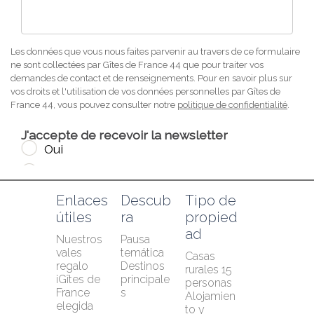
Enlaces 
Descub
Tipo de 
útiles
ra
propied
ad
Nuestros 
Pausa 
vales 
temática
Casas 
regalo
Destinos 
rurales 15 
¡Gîtes de 
principale
personas
France 
s
Alojamien
elegida 
to y 