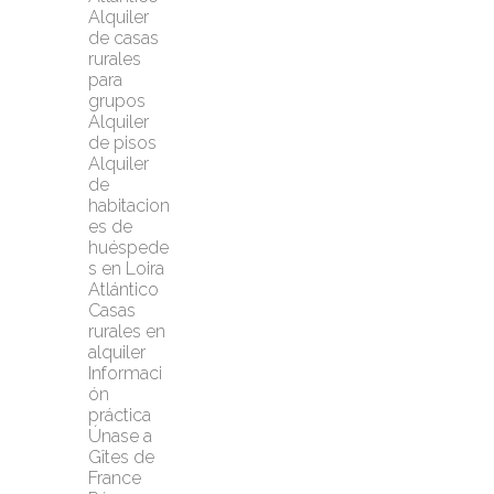
Alquiler 
de casas 
rurales 
para 
grupos
Alquiler 
de pisos
Alquiler 
de 
habitacion
es de 
huéspede
s en Loira 
Atlántico
Casas 
rurales en 
alquiler
Informaci
ón 
práctica
Únase a 
Gîtes de 
France