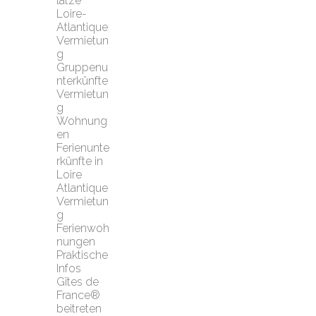
lätze 
Loire-
Atlantique
Vermietun
g 
Gruppenu
nterkünfte
Vermietun
g 
Wohnung
en
Ferienunte
rkünfte in 
Loire 
Atlantique
Vermietun
g 
Ferienwoh
nungen
Praktische 
Infos
Gîtes de 
France® 
beitreten