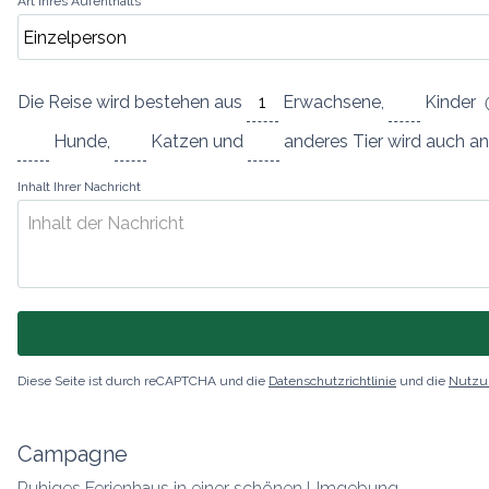
Art Ihres Aufenthalts
Die Reise wird bestehen aus
Erwachsene
,
Kinder
Hunde
,
Katzen
und
anderes Tier
wird auch an
Inhalt Ihrer Nachricht
Diese Seite ist durch reCAPTCHA und die
Datenschutzrichtlinie
und die
Nutzu
Campagne
Ruhiges Ferienhaus in einer schönen Umgebung