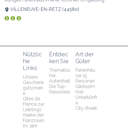
VILLENEUVE-EN-RETZ
(
44580
)
Nützlic
Entdec
Art der 
he 
ken Sie
Güter
Links
Thematisc
Ferienhäu
her 
ser 15 
Unsere 
Aufenthalt
Personen
Geschenk
Die Top-
Gästezim
gutschein
Reiseziele
mer
e
Unterkünft
Gîtes de 
e
France zur 
City-Break
Lieblings
marke der 
Franzosen 
im Jahr 