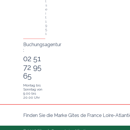
l 
s
e
i
t 
1
9
5
1
Buchungsagentur
:
02 51
72 95
65
Montag bis
Sonntag von
9.00 bis
20.00 Uhr
Finden Sie die Marke Gîtes de France Loire-Atlant